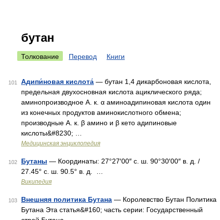
бутан
Толкование
Перевод
Книги
Адипи́новая кислота́
— бутан 1,4 дикарбоновая кислота,
101
предельная двухосновная кислота ациклического ряда;
аминопроизводное А. к. α аминоадипиновая кислота один
из конечных продуктов аминокислотного обмена;
производные А. к. β амино и β кето адипиновые
кислоты&#8230; …
Медицинская энциклопедия
Бутаны
— Координаты: 27°27′00″ с. ш. 90°30′00″ в. д. /
102
27.45° с. ш. 90.5° в. д. …
Википедия
Внешняя политика Бутана
— Королевство Бутан Политика
103
Бутана Эта статья&#160; часть серии: Государственный