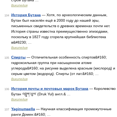
строй Бутана …
Википедия
История Бутана
— Хотя, по археологическим данным,
104
Бутан был населён ещё в 2000 году до нашей эры,
письменных свидетельств о древних временах почти нет.
История страны известна преимущественно эпизодами,
поскольку в 1827 году сгорела крупнейшая библиотека
в&#8230; …
Википедия
Спирты
— Отличительная особенность спиртов&#160;
105
гидроксильная группа при насыщенном атоме
углерода&#160; на рисунке выделена красным (кислород) и
серым цветом (водород). Спирты (от лат.&#160; …
Википедия
История почты и почтовых марок Бутана
— Королевство
106
Бутан འབྲུག་ཡུལ་ (Druk Yul) англ.& …
Википедия
Yaginumaella
— Научная классификация промежуточные
107
ранги Домен:&#160; …