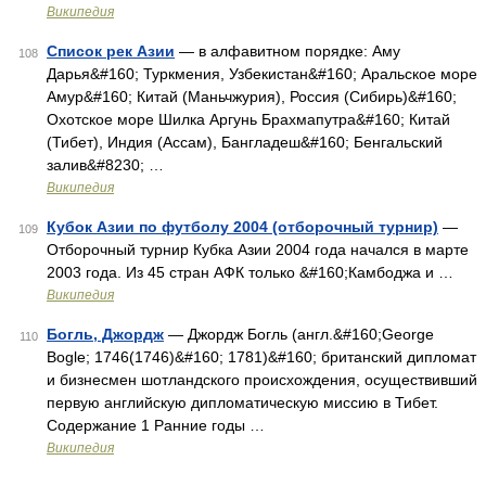
Википедия
Список рек Азии
— в алфавитном порядке: Аму
108
Дарья&#160; Туркмения, Узбекистан&#160; Аральское море
Амур&#160; Китай (Маньчжурия), Россия (Сибирь)&#160;
Охотское море Шилка Аргунь Брахмапутра&#160; Китай
(Тибет), Индия (Ассам), Бангладеш&#160; Бенгальский
залив&#8230; …
Википедия
Кубок Азии по футболу 2004 (отборочный турнир)
—
109
Отборочный турнир Кубка Азии 2004 года начался в марте
2003 года. Из 45 стран АФК только &#160;Камбоджа и …
Википедия
Богль, Джордж
— Джордж Богль (англ.&#160;George
110
Bogle; 1746(1746)&#160; 1781)&#160; британский дипломат
и бизнесмен шотландского происхождения, осуществивший
первую английскую дипломатическую миссию в Тибет.
Содержание 1 Ранние годы …
Википедия